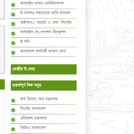
অনলাইন চালান ভেরিফিকেশন
ই-চালানঃ সরকারের প্রাপ্তি বাতায়ন
আইবাস++ বাজেট ও একা. সিস্টেম
অনলাইন পে/পেনশন ফিক্সেশন
ই-নথি
বাংলাদেশ কর্মচারী কল্যাণ বোর্ড
কেন্দ্রীয় ই-সেবা
গুরুর্তপূর্ন লিঙ্ক সমূহ
অর্থ বিভাগ, অর্থ মন্ত্রনালয়
সিএজি বাংলাদেশ
প্রতিরক্ষা মন্ত্রণালয়
সিজিএ বাংলাদেশ